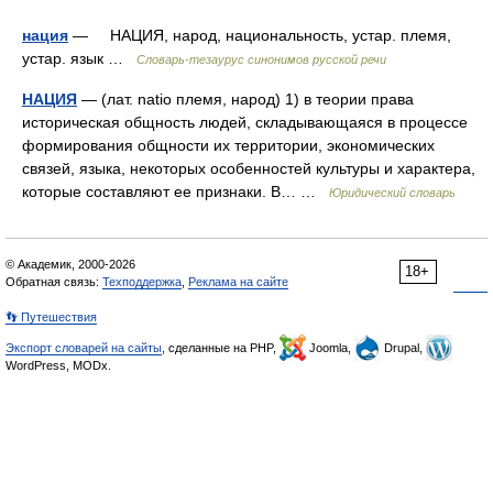
нация
— НАЦИЯ, народ, национальность, устар. племя,
устар. язык …
Словарь-тезаурус синонимов русской речи
НАЦИЯ
— (лат. natio племя, народ) 1) в теории права
историческая общность людей, складывающаяся в процессе
формирования общности их территории, экономических
связей, языка, некоторых особенностей культуры и характера,
которые составляют ее признаки. В… …
Юридический словарь
© Академик, 2000-2026
18+
Обратная связь:
Техподдержка
,
Реклама на сайте
👣 Путешествия
Экспорт словарей на сайты
, сделанные на PHP,
Joomla,
Drupal,
WordPress, MODx.