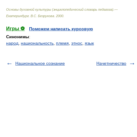
Основы духовной культуры (энциклопедический словарь педагога).—
Екатеринбург
.
В.С. Безрукова
.
2000
.
Игры ⚽
Поможем написать курсовую
Синонимы
:
народ
,
национальность
,
племя
,
этнос
,
язык
Национальное сознание
Начетничество