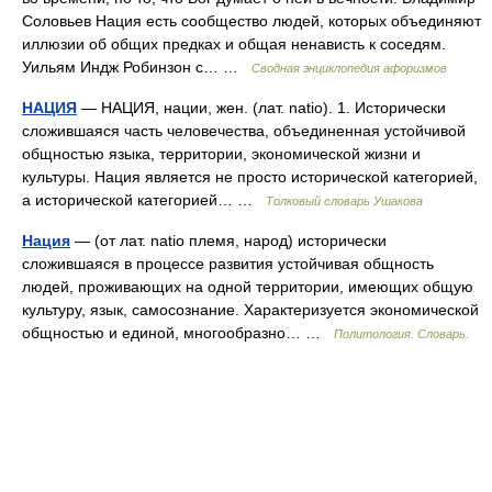
Соловьев Нация есть сообщество людей, которых объединяют
иллюзии об общих предках и общая ненависть к соседям.
Уильям Индж Робинзон с… …
Сводная энциклопедия афоризмов
НАЦИЯ
— НАЦИЯ, нации, жен. (лат. natio). 1. Исторически
сложившаяся часть человечества, объединенная устойчивой
общностью языка, территории, экономической жизни и
культуры. Нация является не просто исторической категорией,
а исторической категорией… …
Толковый словарь Ушакова
Нация
— (от лат. natio племя, народ) историчес­ки
сложившаяся в процессе развития устойчивая об­щность
людей, проживающих на одной территории, имеющих общую
культуру, язык, самосознание. Ха­рактеризуется экономической
общностью и единой, многообразно… …
Политология. Словарь.