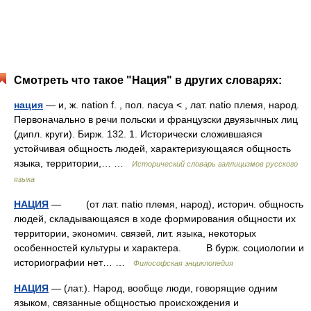
Смотреть что такое "Нация" в других словарях:
нация
— и, ж. nation f. , пол. nacya < , лат. natio племя, народ.
Первоначально в речи польски и французски двуязычных лиц
(дипл. круги). Бирж. 132. 1. Исторически сложившаяся
устойчивая общность людей, характеризующаяся общность
языка, территории,… …
Исторический словарь галлицизмов русского
языка
НАЦИЯ
— (от лат. natio племя, народ), историч. общность
людей, складывающаяся в ходе формирования общности их
территории, экономич. связей, лит. языка, некоторых
особенностей культуры и характера. В бурж. социологии и
историографии нет… …
Философская энциклопедия
НАЦИЯ
— (лат.). Народ, вообще люди, говорящие одним
языком, связанные общностью происхождения и