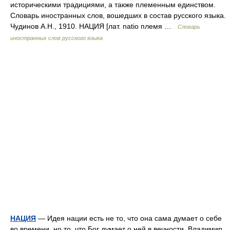
историческими традициями, а также племенным единством.
Словарь иностранных слов, вошедших в состав русского языка.
Чудинов А.Н., 1910. НАЦИЯ [лат. natio племя …
Словарь
иностранных слов русского языка
НАЦИЯ
— Идея нации есть не то, что она сама думает о себе
во времени, но то, что Бог думает о ней в вечности. Владимир